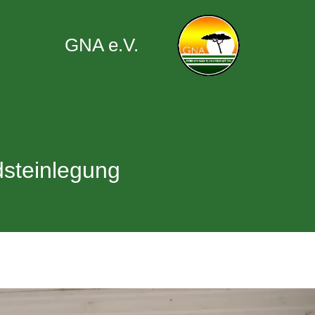
GNA e.V.
steinlegung