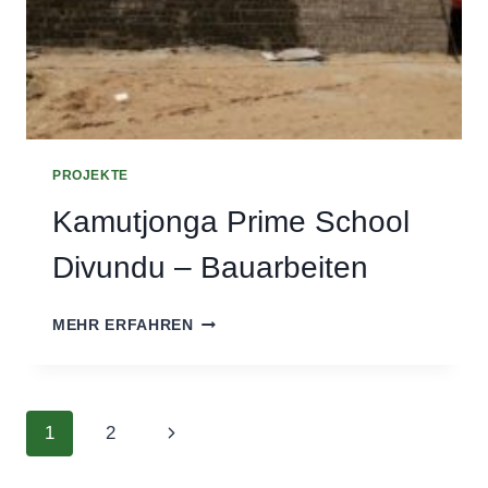
PROJEKTE
Kamutjonga Prime School
Divundu – Bauarbeiten
KAMUTJONGA
MEHR ERFAHREN
PRIME
SCHOOL
DIVUNDU
–
Seitennavigation
Nächste
1
2
BAUARBEITEN
Seite