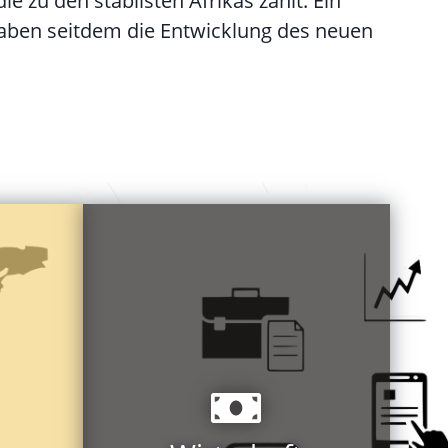
 zu den stabilsten Afrikas zählt. Ein
aben seitdem die Entwicklung des neuen
USD
Brutto-Inlandsprodukt: 17,3 Mrd
Währung: Namibian Dollar (N$)
Sodanith
e,
Gesteine: Granit, Marmor, blauer
Gold
Cadmium, Arsenik, Silber und
n 20
Kupfer, Blei, Zink, Magnesium,
Bergbau: Diamanten, Uran,
Wachstum: Tourismus