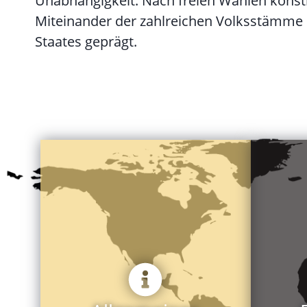
Unabhängigkeit. Nach freien Wahlen konstit
Miteinander der zahlreichen Volksstämme
Staates geprägt.
besu
2.00
Meinungsfreiheit
Lebe
Religionsfreiheit, Presse- und
Anal
Säkularer Staat mit
Volk
Gewaltenteilung
16 S
Demokratische Verfassung
Engl