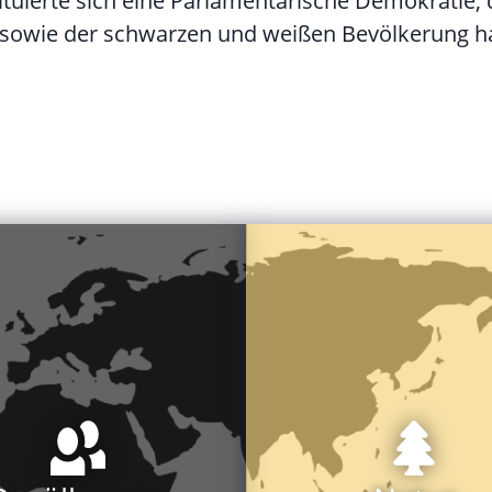
uierte sich eine Parlamentarische Demokratie, die
 sowie der schwarzen und weißen Bevölkerung h
Leopard, Giraffe, Antilope
chen eine Schule)
Nashorn, Büffel, Gepard,
0 Schulen (94 % der Kinder
Großes Wild: Elefant, Löw
nserwartung: 67 Jahre
250 Reptilienarten
phabeten: 35 %
Antilopenarten)
sgruppen
240 Säugetierarten (davo
prachen und Dialekte 13
120 Baumarten
isch
Kwando/Linyanti/Chobe