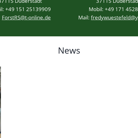
37115 Duderstadt
37115 Duderstad
l: +49 151 25139909
Mobil: +49 171 452
:
ForstRS@t-online.de
Mail:
fredywuestefeld@
News