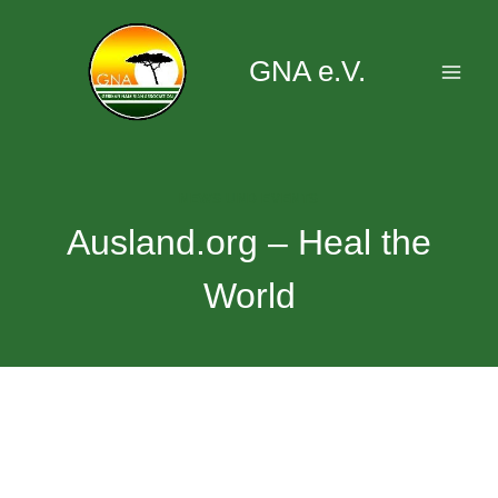
Zum
Inhalt
GNA e.V.
springen
NEWS UND EVENTS
Ausland.org – Heal the
World