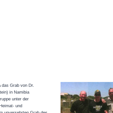
 das Grab von Dr.
ein) in Namibia
ruppe unter der
(Heimat- und
am unversehrten Grab des