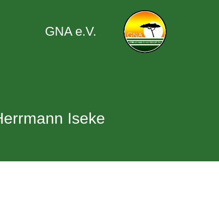
GNA e.V.
Herrmann Iseke